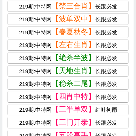
【禁三合肖】
219期:中特网
长跟必发
【波单双中】
219期:中特网
长跟必发
【春夏秋冬】
219期:中特网
长跟必发
【左右生肖】
219期:中特网
长跟必发
【绝杀半波】
219期:中特网
长跟必发
【
天地生肖】
219期:中特网
长跟必发
【稳杀二尾】
219期:中特网
长跟必发
【四肖中特】
219期:中特网
长跟必发
【三半单双】
219期:中特网
红叶初雨
【三门开泰】
219期:中特网
长跟必发
【五段高手】
219期:中特网
长跟必发