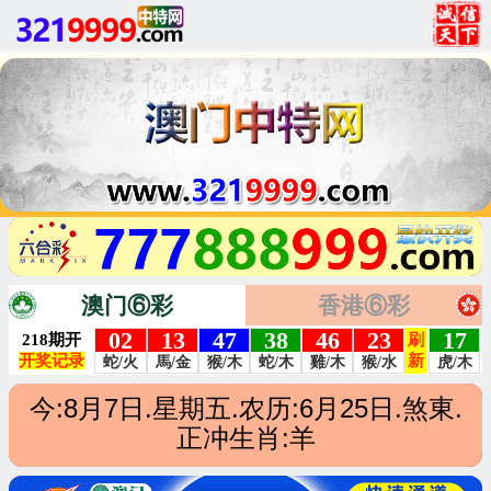
澳门⑥彩
香港⑥彩
今:
8
月
7
日.
星期五.
农历:
6
月
25
日.
煞
東.
正冲生肖:
羊