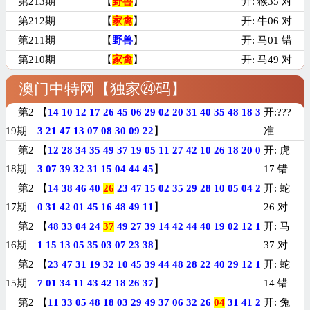
第213期
【
野兽
】
开: 猴35 对
第212期
【
家禽
】
开: 牛06 对
第211期
【
野兽
】
开: 马01 错
第210期
【
家禽
】
开: 马49 对
澳门中特网【独家㉔码】
第2
【
1
4
1
0
1
2
1
7
2
6
4
5
0
6
2
9
0
2
2
0
3
1
4
0
3
5
4
8
1
8
3
开:???
19期
3
2
1
4
7
1
3
0
7
0
8
3
0
0
9
2
2
】
准
第2
【
12 28 34 35 49 37 19 05 11 27 42 10 26 18 20 0
开: 虎
18期
3 07 39 32 31 15 04 44 45
】
17 错
第2
【
14 38 46 40
26
23 47 15 02 35 29 28 10 05 04 2
开: 蛇
17期
0 31 42 01 45 16 48 49 11
】
26 对
第2
【
48 33 04 24
37
49 27 39 14 42 44 40 19 02 12 1
开: 马
16期
1 15 13 05 35 03 07 23 38
】
37 对
第2
【
23 47 31 19 32 10 45 39 44 48 28 22 40 29 12 1
开: 蛇
15期
7 01 34 11 43 42 18 26 37
】
14 错
第2
【
11 33 05 48 18 03 29 49 37 06 32 26
04
31 41 2
开: 兔