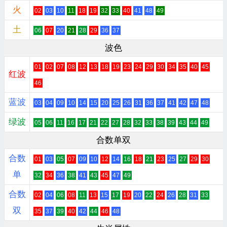
火
02
03
10
11
18
19
32
33
40
41
48
49
土
06
07
20
21
28
29
36
37
波色
01
02
07
08
12
13
18
19
23
24
29
30
34
35
40
45
红波
46
蓝波
03
04
09
10
14
15
20
25
26
31
36
37
41
42
47
48
绿波
05
06
11
16
17
21
22
27
28
32
33
38
39
43
44
49
合数单双
合数
01
03
05
07
09
10
12
14
16
18
21
23
25
27
29
30
单
32
34
36
38
41
43
45
47
49
合数
02
04
06
08
11
13
15
17
19
20
22
24
26
28
31
33
双
35
37
39
40
42
44
46
48