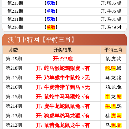
第213期
【
双数
】
开: 猴35 错
第212期
【
单数
】
开: 牛06 错
第211期
【
双数
】
开: 马01 错
第210期
【
单数
】
开: 马49 对
澳门中特网【平特三肖】
期数
开奖结果
平特三肖
开:???准
第219期
鼠.虎.狗
开: 蛇马猴蛇鸡猴虎 √有
第218期
蛇
.
猴
.鼠
开: 鸡羊猴牛牛鼠蛇 ×无
第217期
马.龙.猪
开: 牛虎猪猪羊狗马 ×无
第216期
鸡.龙.兔
开: 鼠蛇牛马马猴蛇 √有
第215期
牛
.龙.
蛇
开: 虎牛龙蛇鼠鼠兔 √有
第214期
牛
.
虎
.鸡
开: 狗虎羊鸡马龙猴 √有
第213期
猪.
虎
.
马
开: 鼠猪兔龙鼠龙牛 √有
第212期
马.
兔
.
龙