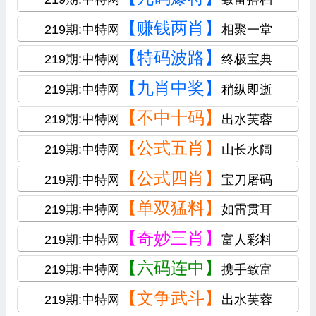
【
赚钱两肖】
219期:中特网
相聚一堂
【
特码波路
】
219期:中特网
终极宝典
【
九肖中奖】
219期:中特网
稍纵即逝
【
不中十码
】
219期:中特网
出水芙蓉
【
公式五肖】
219期:中特网
山长水阔
【
公式四肖
】
219期:中特网
宝刀屠码
【
单双猛料
】
219期:中特网
如雷贯耳
【
奇妙三肖】
219期:中特网
富人彩料
【
六码连中】
219期:中特网
携手致富
【
文争武斗
】
219期:中特网
出水芙蓉