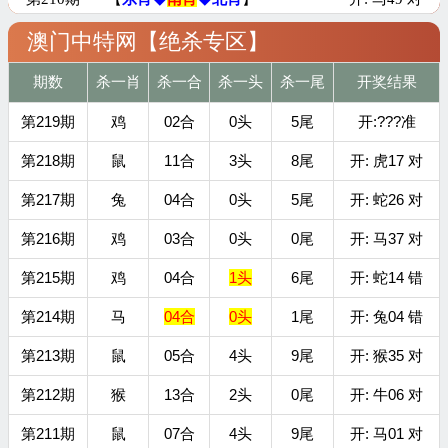
澳门中特网【绝杀专区】
期数
杀一肖
杀一合
杀一头
杀一尾
开奖结果
第219期
鸡
02合
0
头
5
尾
开:???准
第218期
鼠
11合
3头
8尾
开: 虎17 对
第217期
兔
04合
0头
5尾
开: 蛇26 对
第216期
鸡
03合
0头
0尾
开: 马37 对
第215期
鸡
04合
1头
6尾
开: 蛇14 错
第214期
马
04合
0头
1尾
开: 兔04 错
第213期
鼠
05合
4头
9尾
开: 猴35 对
第212期
猴
13合
2头
0尾
开: 牛06 对
第211期
鼠
07合
4头
9尾
开: 马01 对