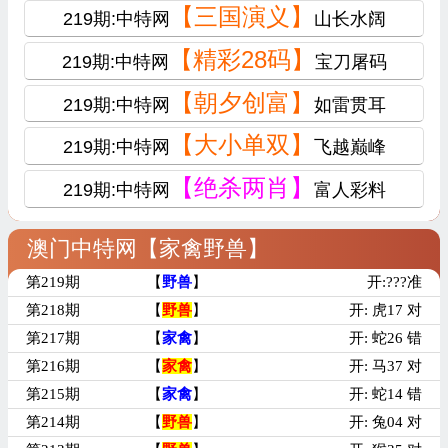
【
三国演义】
219期:中特网
山长水阔
【
精彩28码
】
219期:中特网
宝刀屠码
【
朝夕创富
】
219期:中特网
如雷贯耳
【
大小单双】
219期:中特网
飞越巅峰
【
绝杀两肖】
219期:中特网
富人彩料
澳门中特网【家禽野兽】
第219期
【
野
兽
】
开:???准
第218期
【
野兽
】
开: 虎17 对
第217期
【
家禽
】
开: 蛇26 错
第216期
【
家禽
】
开: 马37 对
第215期
【
家禽
】
开: 蛇14 错
第214期
【
野兽
】
开: 兔04 对