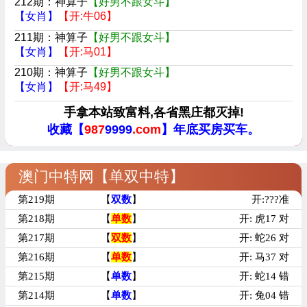
澳门中特网【单双中特】
第219期
【
双
数
】
开:???准
第218期
【
单数
】
开: 虎17 对
第217期
【
双数
】
开: 蛇26 对
第216期
【
单数
】
开: 马37 对
第215期
【
单数
】
开: 蛇14 错
第214期
【
单数
】
开: 兔04 错