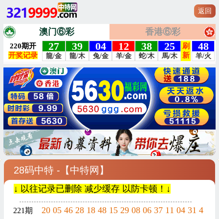
返回
澳门⑥彩
香港⑥彩