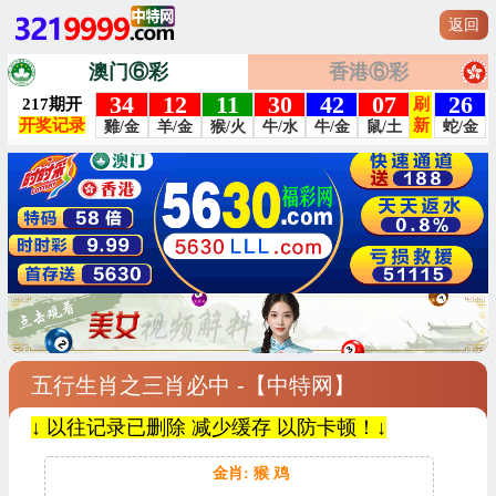
返回
澳门⑥彩
香港⑥彩