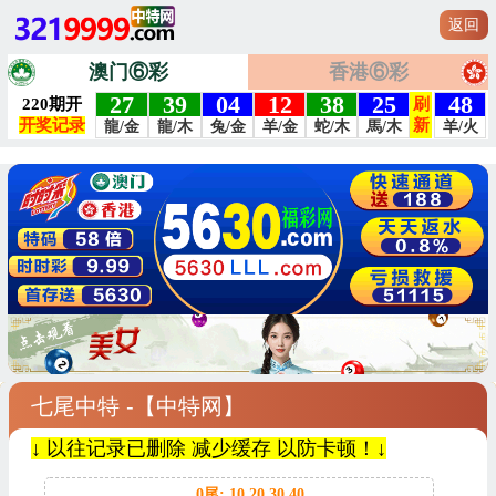
7
返回
澳门⑥彩
香港⑥彩