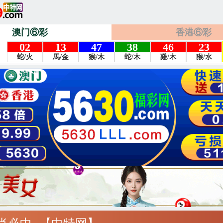
澳门⑥彩
香港⑥彩