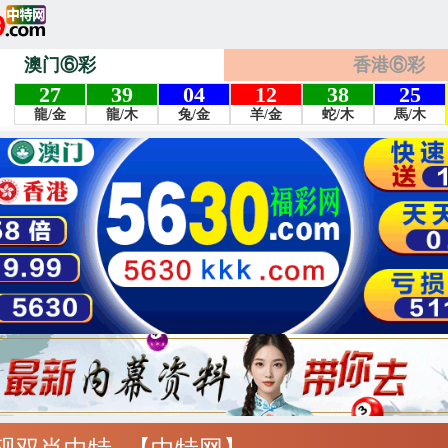
澳门⑥彩
香港⑥彩