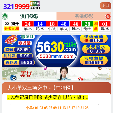
返回
澳门⑥彩
香港⑥彩