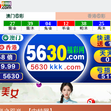
澳门⑥彩
香港⑥彩